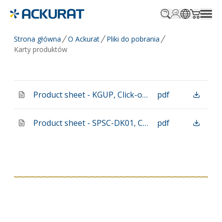
Profile.login
SitePicker
Cart.tr
Strona główna
O Ackurat
Pliki do pobrania
Karty produktów
Product sheet - KGUP, Click-on-armrest_EN
pdf
Product sheet - SPSC-DK01, Chair seat fitting & bumper_EN
pdf