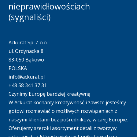
nieprawidłowościach
(sygnaliści)
Ackurat Sp. Z o.o.
ul. Ordynacka 8
83-050 Bąkowo
POLSKA
info@ackurat.pl
+48 58 341 37 31
Czynimy Europę bardziej kreatywną
W Ackurat kochamy kreatywność i zawsze jesteśmy
gotowi rozmawiać o możliwych rozwiązaniach z
naszymi klientami bez pośredników, w całej Europie.
Oferujemy szeroki asortyment detali z tworzyw
sztucznych, z których wiele jest unikatowych na