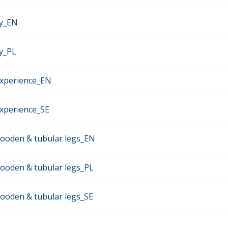
ly_EN
y_PL
experience_EN
experience_SE
wooden & tubular legs_EN
ooden & tubular legs_PL
ooden & tubular legs_SE