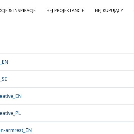
CJE & INSPIRACJE
HEJ PROJEKTANCIE
HEJ KUPUJĄCY
n_EN
_SE
reative_EN
reative_PL
-on-armrest_EN