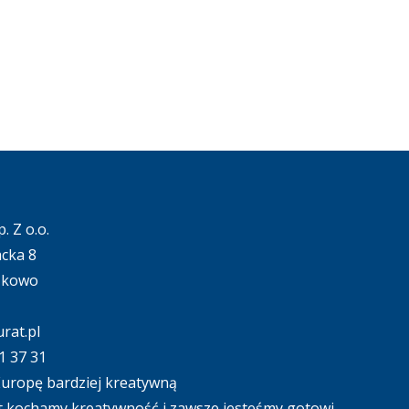
. Z o.o.
acka 8
ąkowo
rat.pl
1 37 31
uropę bardziej kreatywną
 kochamy kreatywność i zawsze jesteśmy gotowi