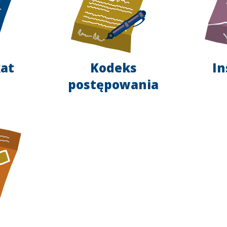
kat
Kodeks
In
postępowania