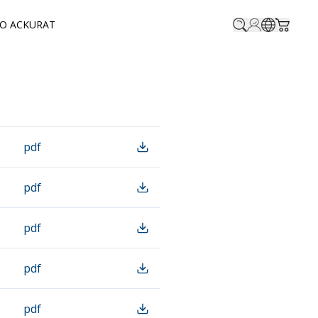
O ACKURAT
Profile.login
SitePicke
Cart.t
pdf
pdf
pdf
pdf
pdf