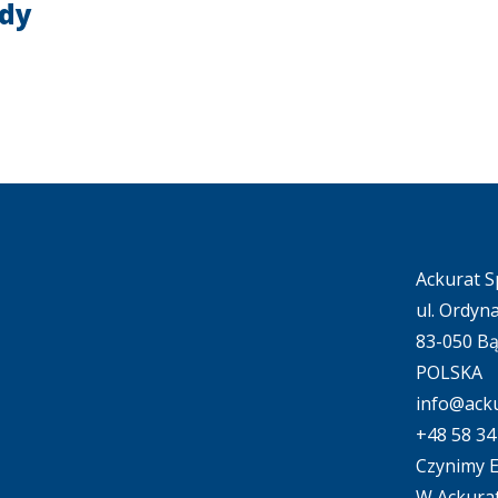
dy
Ackurat Sp
ul. Ordyn
83-050 B
POLSKA
info@acku
+48 58 34
Czynimy E
W Ackurat