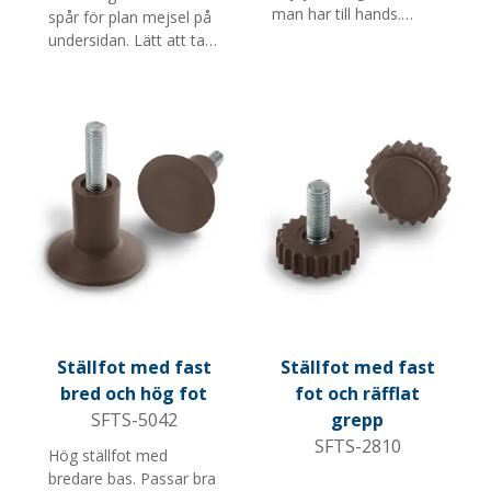
man har till hands.
spår för plan mejsel på
Passar bra för möbler
undersidan. Lätt att ta
och butiksinredning.
av och byta ut. Passar
Finns med flera
bra för möbler och
skruvlängder och M-
butiksinredning. Finns i
gängor.
flera storlekar, färger,
skruvlängder och M-
gängor.
Ställfot med fast
Ställfot med fast
bred och hög fot
fot och räfflat
SFTS-5042
grepp
SFTS-2810
Hög ställfot med
bredare bas. Passar bra