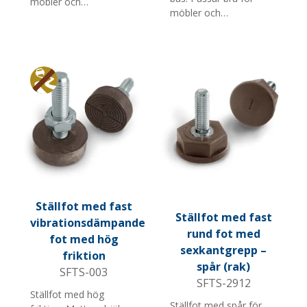
möbler och
möbler och
butiksinredning. Finns i
butiksinredning. Foten
flera diametrar,
kan justeras med
skruvlängder och M-
skiftnyckel vid fotdelen.
gängor. Notera: För
Finns med flera
högre friktion på dessa
skruvlängder.
Anti glid
modeller, köp till 3 st
330211H per fot.
Ställfot med fast
Ställfot med fast
vibrationsdämpande
rund fot med
fot med hög
sexkantgrepp –
friktion
spår (rak)
SFTS-003
SFTS-2912
Ställfot med hög
Ställfot med spår för