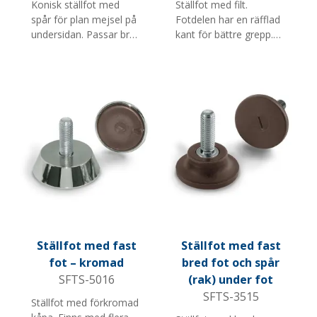
Konisk ställfot med
Ställfot med filt.
spår för plan mejsel på
Fotdelen har en räfflad
undersidan. Passar bra
kant för bättre grepp.
för möbler och
Passar bra till möbler
butiksinredning. Finns i
och butiksinredning.
flera diametrar,
Finns i flera storlekar,
skruvlängder och M-
skruvlängder och M-
gängor.
gängor. Notera: Mindre
lämplig för sträva ytor.
Ställfot med fast
Ställfot med fast
fot – kromad
bred fot och spår
SFTS-5016
(rak) under fot
SFTS-3515
Ställfot med förkromad