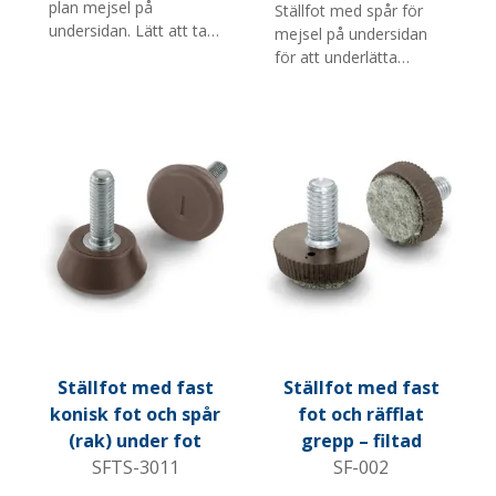
plan mejsel på
Ställfot med spår för
undersidan. Lätt att ta
mejsel på undersidan
av och byta ut. Passar
för att underlätta
bra för möbler och
montering och
butiksinredning. Finns i
demontering. Passar
flera diametrar,
bra för möbler och
skruvlängder och M-
butiksinredning. Finns i
gängor. Med eller utan
flera diametrar,
radie på ovankanten.
skruvlängder och M-
Notera: 1) markerar
gängor.
ställfötter utan radie.
Ställfot med fast
Ställfot med fast
konisk fot och spår
fot och räfflat
(rak) under fot
grepp – filtad
SFTS-3011
SF-002