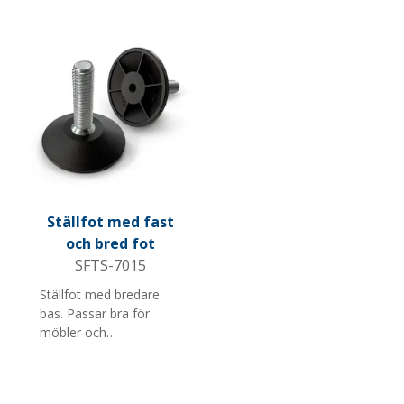
flera diametrar,
skruvlängder och M-
gängor.
Ställfot med fast
och bred fot
SFTS-7015
Ställfot med bredare
bas. Passar bra för
möbler och
butiksinredning. Finns i
flera diametrar,
skruvlängder och M-