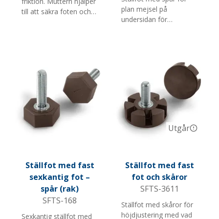
friktion. Muttern hjälper
plan mejsel på
till att säkra foten och
undersidan för
sänka vibrationen.
montering och
Passar bra till vitvaror
demontering. Passar
och utrustning där
bra för möbler och
vibrationer
butiksinredning. Finns i
förekommer.
svart och grått och med
flera skruvlängder och
M-gängor.
Utgår
Ställfot med fast
Ställfot med fast
sexkantig fot –
fot och skåror
spår (rak)
SFTS-3611
SFTS-168
Ställfot med skåror för
höjdjustering med vad
Sexkantig ställfot med