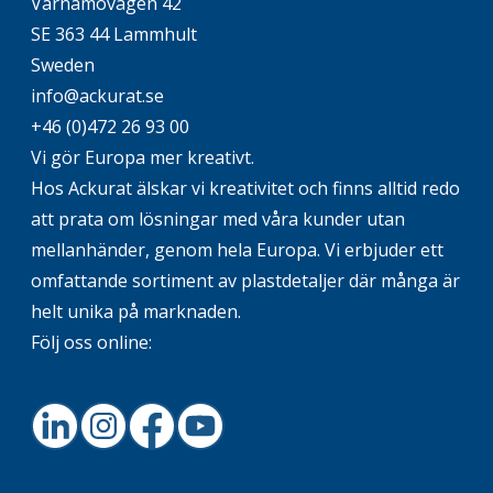
Värnamovägen 42
SE 363 44 Lammhult
Sweden
info@ackurat.se
+46 (0)472 26 93 00
Vi gör Europa mer kreativt.
Hos Ackurat älskar vi kreativitet och finns alltid redo
att prata om lösningar med våra kunder utan
mellanhänder, genom hela Europa. Vi erbjuder ett
omfattande sortiment av plastdetaljer där många är
helt unika på marknaden.
Följ oss online:
LinkedIn
Instagram
Facebook
Youtube
Footer.home