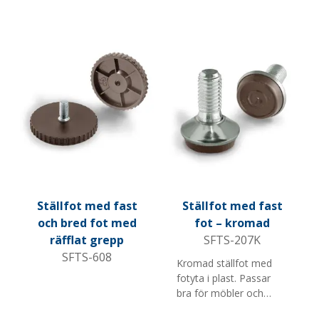
butiksinredning. Lätt att
ut. Passar bra för
ta av och byta ut. Finns
butiksinredning och
i flera skruvlängder och
industriella
M-gängor.
applikationer. Finns i
flera diametrar,
skruvlängder och M-
gängor.
Ställfot med fast
Ställfot med fast
och bred fot med
fot – kromad
räfflat grepp
SFTS-207K
SFTS-608
Kromad ställfot med
fotyta i plast. Passar
bra för möbler och
butiksinredning. Finns i