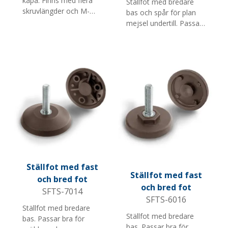
kåpa. Finns med flera
Ställfot med bredare
skruvlängder och M-
bas och spår för plan
gängor. Går att justera
mejsel undertill. Passar
undertill med plan
bra för möbler och
mejsel.
butiksinredning. Finns
med flera skruvlängder
och M-gängor.
Ställfot med fast
Ställfot med fast
och bred fot
och bred fot
SFTS-7014
SFTS-6016
Ställfot med bredare
Ställfot med bredare
bas. Passar bra för
bas. Passar bra för