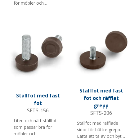
för möbler och
butiksinredning. Finns
med flera skruvlängder
och M-gängor.
Ställfot med fast
Ställfot med fast
fot och räfflat
fot
grepp
SFTS-156
SFTS-206
Liten och nätt ställfot
Ställfot med räfflade
som passar bra för
sidor för bättre grepp.
möbler och
Lätta att ta av och byta