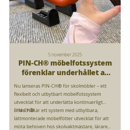
5 november 2025
PIN-CH® möbelfotssystem
förenklar underhållet av
skolmöbler
Nu lanseras PIN-CH® för skolmöbler – ett
flexibelt och utbytbart möbelfotssystem
utvecklat för att underlätta kontinuerligt
underhåll.
PIN-CH® är ett system med utbytbara,
lättmonterade möbelfötter utvecklat för att
möta behoven hos skolvaktmästare, lärare