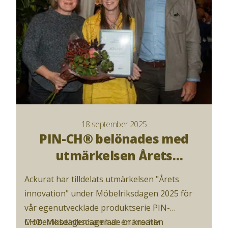
18 september 2025
PIN-CH® belönades med
utmärkelsen Årets
innovation
Ackurat har tilldelats utmärkelsen "Årets
innovation" under Möbelriksdagen 2025 för
vår egenutvecklade produktserie PIN-
CH®. Möbelriksdagen är en kreativ
Möbelriksdagen samlade branschen