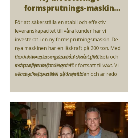
formsprutnings-maskin
stärker framtida
För att säkerställa en stabil och effektiv
leveranskapacitet
leveranskapacitet till våra kunder har vi
investerat i en ny formsprutningsmaskin. Den
nya maskinen har en låskraft på 200 ton. Med
denna investering stärker vi vår position och
Produktionspersonalen på Ackurat, JMC och
skapar förutsättningar för fortsatt tillväxt. Vi
Industriflyttningar i Norden
ser mycket positivt på framtiden och är redo
- Tack alla för ett väl utfört jobb!
att möta våra kunders behov.