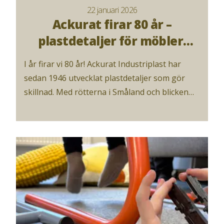
22 januari 2026
Ackurat firar 80 år –
plastdetaljer för möbler,
bygg och industriell design!
I år firar vi 80 år! Ackurat Industriplast har
sedan 1946 utvecklat plastdetaljer som gör
skillnad. Med rötterna i Småland och blicken
mot framtiden fortsätter vi att skapa hållbara
lösningar för kunder över hela Europa.