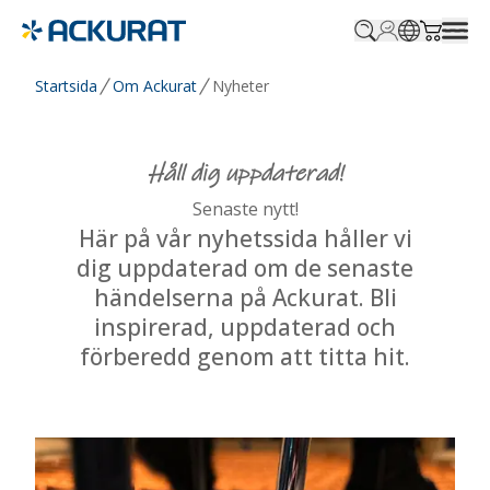
Profile.login
SitePicker
Cart.tr
Startsida
Om Ackurat
Nyheter
Håll dig uppdaterad!
Senaste nytt!
Här på vår nyhetssida håller vi
dig uppdaterad om de senaste
händelserna på Ackurat. Bli
inspirerad, uppdaterad och
förberedd genom att titta hit.