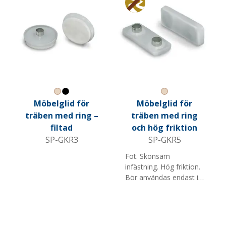
Anti glid
Natural
Svart
Natural
Möbelglid för
Möbelglid för
träben med ring –
träben med ring
filtad
och hög friktion
SP-GKR3
SP-GKR5
Fot. Skonsam
infästning. Hög friktion.
Bör användas endast i
ändträ.
Rekommenderas inte
till ek. Notera: 1) En
ring.