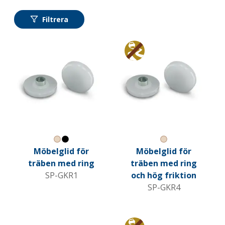
Filtrera
Anti glid
Natural
Svart
Natural
Möbelglid för
Möbelglid för
träben med ring
träben med ring
SP-GKR1
och hög friktion
SP-GKR4