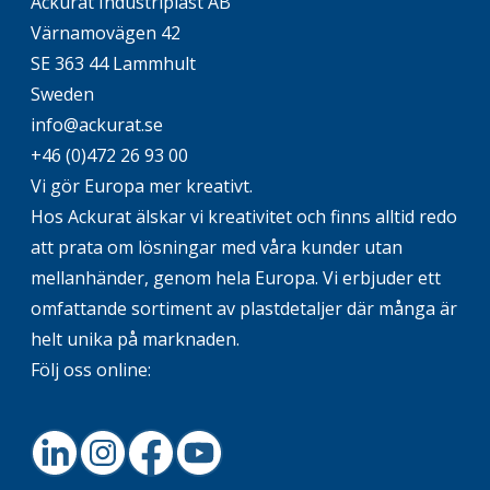
Ackurat Industriplast AB
Värnamovägen 42
SE 363 44 Lammhult
Sweden
info@ackurat.se
+46 (0)472 26 93 00
Vi gör Europa mer kreativt.
Hos Ackurat älskar vi kreativitet och finns alltid redo
att prata om lösningar med våra kunder utan
mellanhänder, genom hela Europa. Vi erbjuder ett
omfattande sortiment av plastdetaljer där många är
helt unika på marknaden.
Följ oss online:
LinkedIn
Instagram
Facebook
Youtube
Footer.home