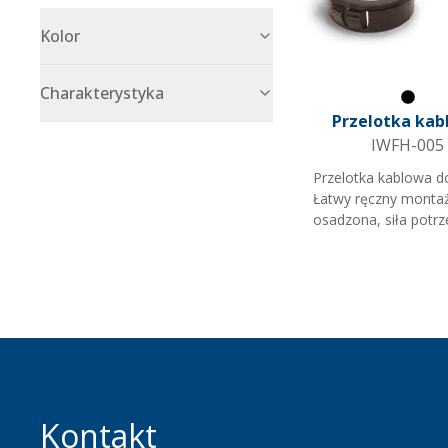
Kolor
Charakterystyka
Czarn
Przelotka kab
IWFH-005
Przelotka kablowa do
Łatwy ręczny montaż
osadzona, siła potr
demontażu - 155 N.
Kontakt