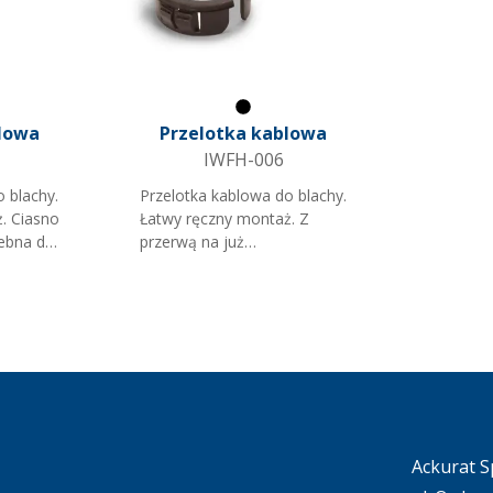
y
Czarny
lowa
Przelotka kablowa
IWFH-006
 blachy.
Przelotka kablowa do blachy.
. Ciasno
Łatwy ręczny montaż. Z
zebna do
przerwą na już
zamontowane przewody.
Ackurat Sp