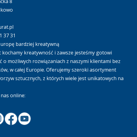
acka 8
ąkowo
rat.pl
1 37 31
uropę bardziej kreatywną
 kochamy kreatywność i zawsze jesteśmy gotowi
 o możliwych rozwiązaniach z naszymi klientami bez
ów, w całej Europie. Oferujemy szeroki asortyment
tworzyw sztucznych, z których wiele jest unikatowych na
nas online:
In
nstagram
Facebook
Youtube