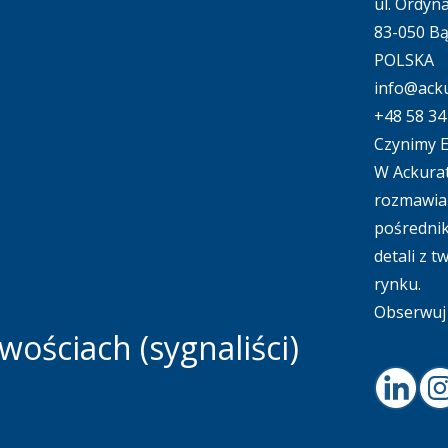
ul. Ordyn
83-050 B
POLSKA
info@acku
+48 58 34
Czynimy E
W Ackurat
rozmawiać
pośrednik
detali z 
rynku.
Obserwuj 
ościach (sygnaliści)
Linked
I