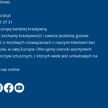
ąkowo
rat.pl
1 37 31
uropę bardziej kreatywną
 kochamy kreatywność i zawsze jesteśmy gotowi
 o możliwych rozwiązaniach z naszymi klientami bez
ów, w całej Europie. Oferujemy szeroki asortyment
tworzyw sztucznych, z których wiele jest unikatowych na
nas online:
In
nstagram
Facebook
Youtube