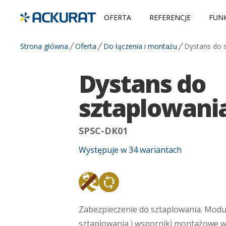
OFERTA
REFERENCJE
FUNK
Strona główna
Oferta
Do łączenia i montażu
Dystans do 
Dystans do
sztaplowani
SPSC-DK01
Występuje w
34
wariantach
Antypoślizgowa
Materiał z recyklingu
Zabezpieczenie do sztaplowania. Modu
sztaplowania i wsporniki montażowe w 