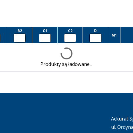
B2
C1
C2
D
M1
Produkty są ładowane...
Ackurat Sp
ul. Ordyn