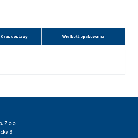
Czas dostawy
Wielkość opakowania
. Z o.o.
acka 8