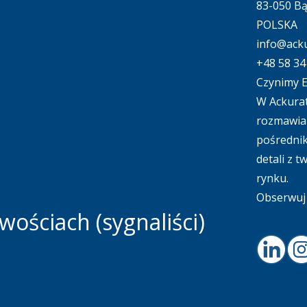
83-050 B
POLSKA
info@acku
+48 58 34
Czynimy E
W Ackurat
rozmawiać
pośrednik
detali z 
rynku.
Obserwuj 
ościach (sygnaliści)
Linked
I