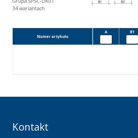
Grupa
SPSC-DK01
34
wariantach
A
B1
Numer artykułu
Kontakt