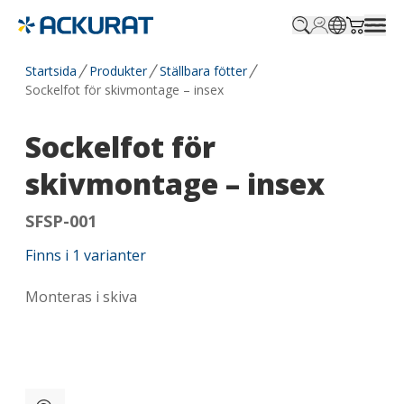
Profile.login
SitePicker
Cart.tr
Startsida
Produkter
Ställbara fötter
Sockelfot för skivmontage – insex
Sockelfot för
skivmontage – insex
SFSP-001
Finns i
1
varianter
Monteras i skiva