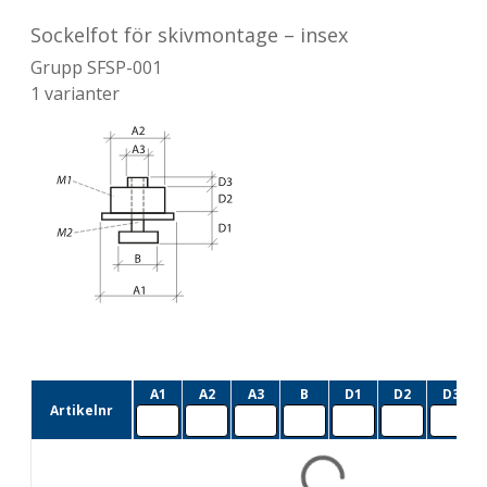
Sockelfot för skivmontage – insex
Grupp
SFSP-001
1
varianter
A1
A2
A3
B
D1
D2
D3
Artikelnr