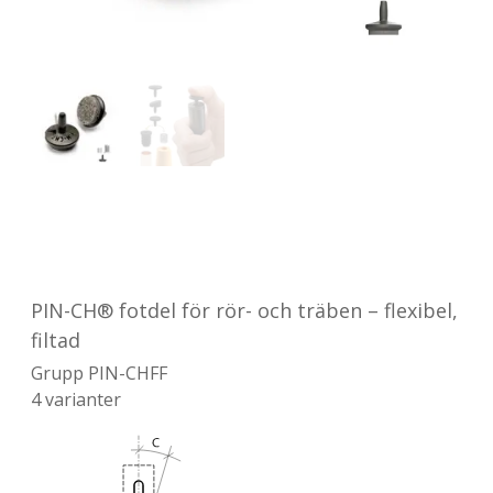
PIN-CH® fotdel för rör- och träben – flexibel,
filtad
Grupp
PIN-CHFF
4
varianter