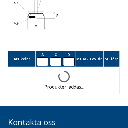
A
C
D
Artikelnr
M1
M2
Lev.tid
St. förp
Produkter laddas...
Kontakta oss