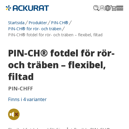
Profile.login
SitePicker
Cart.tr
Startsida
Produkter
PIN-CH®
PIN-CH® för rör- och träben
PIN-CH® fotdel för rör- och träben – flexibel, filtad
PIN-CH® fotdel för rör-
och träben – flexibel,
filtad
PIN-CHFF
Finns i
4
varianter
Tyst