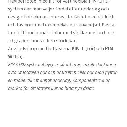
Flexibel fotdel med filt för vårt flexibla PIN-CH®-
system där man väljer fotdel efter underlag och
design. Fotdelen monteras i fotfästet med ett klick
och tas bort med exempelvis en skuvmejsel. Passar
bra till bland annat stolar med vinklar mellan 0 och
20 grader. Finns i flera storlekar.
Används ihop med fotfästena
PIN-T
(rör) och
PIN-
W
(trä).
PIN-CH®-systemet bygger på att man enkelt ska kunna
byta ut fotdelen när den är utsliten eller när man flyttar
en möbel till ett annat underlag. Komponenterna är
märkta för att lättare kunna hitta nya delar.