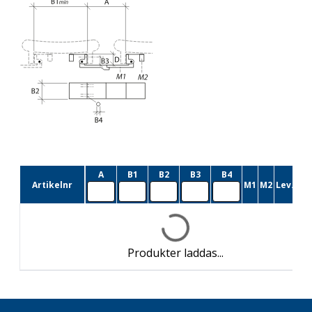
A
B1
B2
B3
B4
Artikelnr
M1
M2
Lev.tid
Produkter laddas...