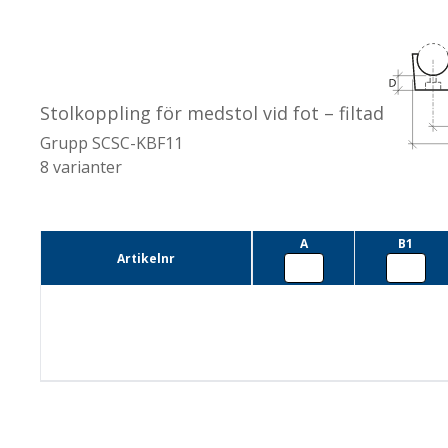
Stolkoppling för medstol vid fot – filtad
Grupp
SCSC-KBF11
8
varianter
A
B1
Artikelnr