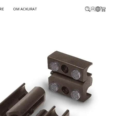
RE
OM ACKURAT
Profile.login
SitePicke
Cart.t