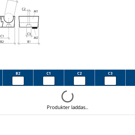
B2
C1
C2
C3
Produkter laddas...