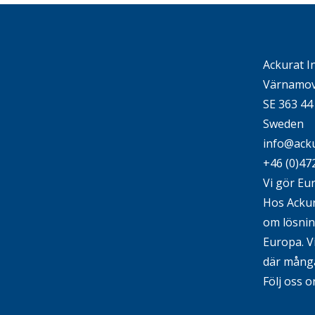
Ackurat I
Värnamov
SE 363 4
Sweden
info@acku
+46 (0)47
Vi gör Eu
Hos Ackura
om lösni
Europa. V
där många
Följ oss o