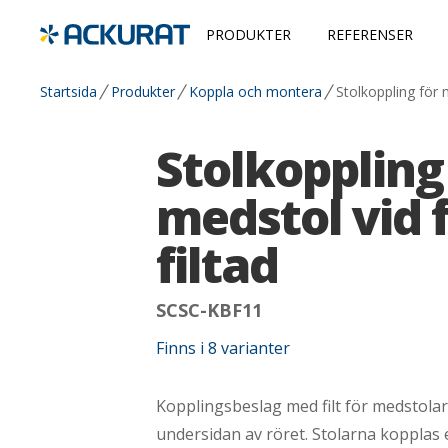
PRODUKTER
REFERENSER
Startsida
Produkter
Koppla och montera
Stolkoppling för m
Stolkoppling
medstol vid f
filtad
SCSC-KBF11
Finns i
8
varianter
Kopplingsbeslag med filt för medstola
undersidan av röret. Stolarna kopplas