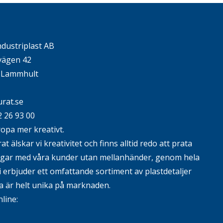
ndustriplast AB
ägen 42
4 Lammhult
rat.se
2 26 93 00
ropa mer kreativt.
t älskar vi kreativitet och finns alltid redo att prata
ngar med våra kunder utan mellanhänder, genom hela
i erbjuder ett omfattande sortiment av plastdetaljer
 är helt unika på marknaden.
nline: