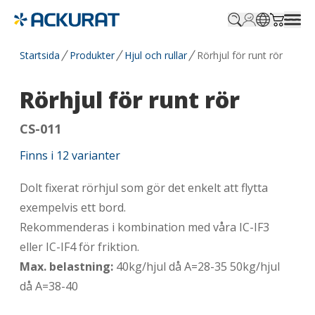
Profile.login
SitePicker
Cart.tr
Startsida
Produkter
Hjul och rullar
Rörhjul för runt rör
Rörhjul för runt rör
CS-011
Finns i
12
varianter
Dolt fixerat rörhjul som gör det enkelt att flytta
exempelvis ett bord.
Rekommenderas i kombination med våra IC-IF3
eller IC-IF4 för friktion.
Max. belastning:
40kg/hjul då A=28-35 50kg/hjul
då A=38-40