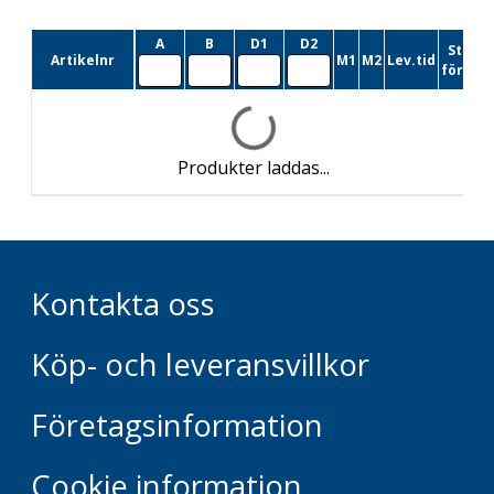
A
B
D1
D2
St.
Artikelnr
M1
M2
Lev.tid
förp
Produkter laddas...
Kontakta oss
Köp- och leveransvillkor
Företagsinformation
Cookie information