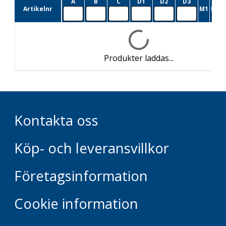
A
B
C
D1
D2
D3
Artikelnr
M1
M2
L
Produkter laddas...
Kontakta oss
Köp- och leveransvillkor
Företagsinformation
Cookie information