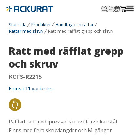
Profile.login
SitePicker
Cart.tr
Startsida
Produkter
Handtag och rattar
Rattar med skruv
Ratt med räfflat grepp och skruv
Ratt med räfflat grepp
och skruv
KCTS-R2215
Finns i
11
varianter
Återvunnet material
Räfflad ratt med ipressad skruv i förzinkat stål.
Finns med flera skruvlängder och M-gängor.