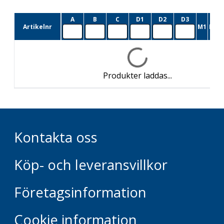
A
B
C
D1
D2
D3
Artikelnr
M1
M2
L
Produkter laddas...
Kontakta oss
Köp- och leveransvillkor
Företagsinformation
Cookie information