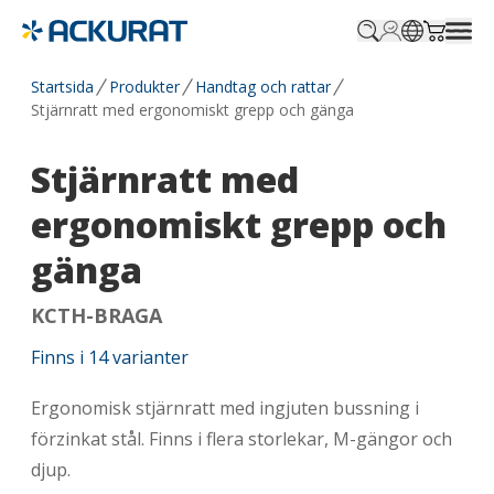
Profile.login
SitePicker
Cart.tr
Startsida
Produkter
Handtag och rattar
Stjärnratt med ergonomiskt grepp och gänga
Stjärnratt med
ergonomiskt grepp och
gänga
KCTH-BRAGA
Finns i
14
varianter
Ergonomisk stjärnratt med ingjuten bussning i
förzinkat stål. Finns i flera storlekar, M-gängor och
djup.