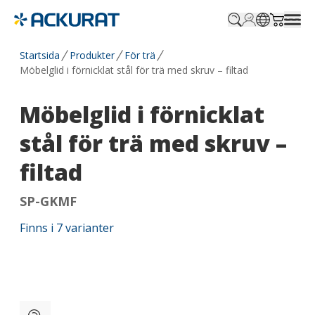
Profile.login
SitePicker
Cart.tr
Startsida
Produkter
För trä
Möbelglid i förnicklat stål för trä med skruv – filtad
Möbelglid i förnicklat
stål för trä med skruv –
filtad
SP-GKMF
Finns i
7
varianter