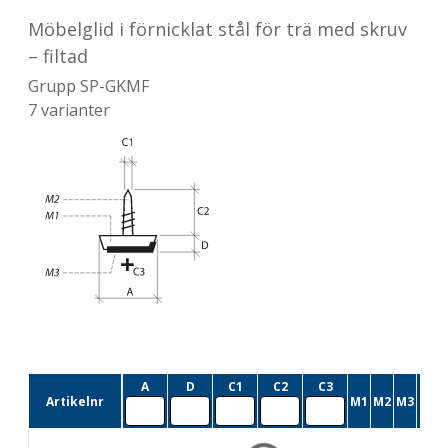
Möbelglid i förnicklat stål för trä med skruv
– filtad
Grupp
SP-GKMF
7
varianter
A
D
C1
C2
C3
Artikelnr
M1
M2
M3
Lev.