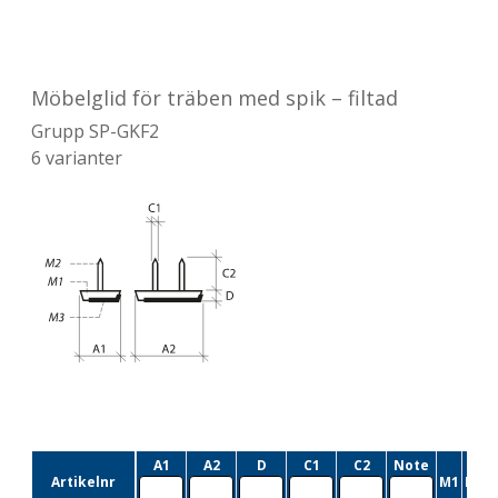
Möbelglid för träben med spik – filtad
Grupp
SP-GKF2
6
varianter
A1
A2
D
C1
C2
Note
Artikelnr
M1
M2