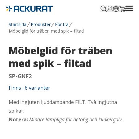
Profile.login
SitePicker
Cart.tr
Startsida
Produkter
För trä
Möbelglid för träben med spik – filtad
Möbelglid för träben
med spik – filtad
SP-GKF2
Finns i
6
varianter
Med ingjuten ljuddämpande FILT. Två ingjutna
spikar.
Notera:
Mindre lämpliga för betong och klinkergolv.