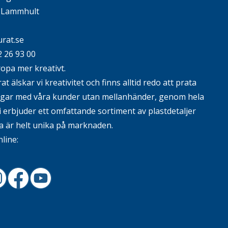
4 Lammhult
rat.se
2 26 93 00
ropa mer kreativt.
t älskar vi kreativitet och finns alltid redo att prata
ngar med våra kunder utan mellanhänder, genom hela
i erbjuder ett omfattande sortiment av plastdetaljer
 är helt unika på marknaden.
nline:
In
nstagram
Facebook
Youtube