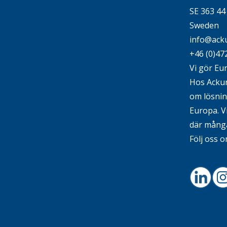
SE 363 4
Sweden
info@acku
+46 (0)47
Vi gör Eu
Hos Ackura
om lösni
Europa. V
där många
Följ oss o
Linked
I