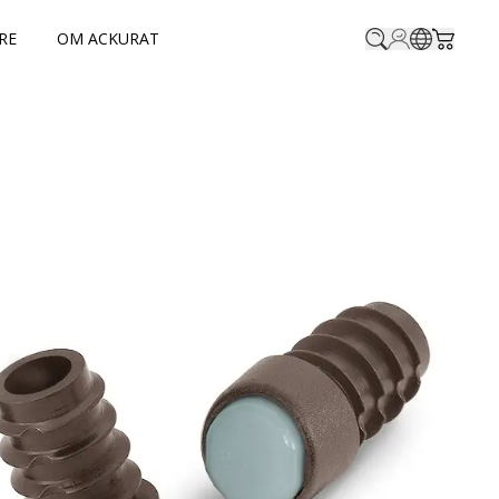
RE
OM ACKURAT
Profile.login
SitePicke
Cart.t