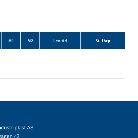
M1
M2
Lev.tid
St. förp
ndustriplast AB
ägen 42