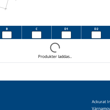
B
C
D1
D2
Produkter laddas...
Ackurat I
Värnamov