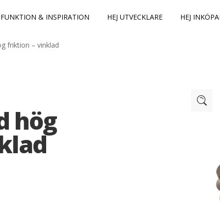
FUNKTION & INSPIRATION
HEJ UTVECKLARE
HEJ INKÖPA
 friktion – vinklad
d hög
nklad