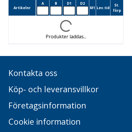
A
B
D1
D2
St.
Artikelnr
M1
Lev.tid
förp
Produkter laddas...
Kontakta oss
Köp- och leveransvillkor
Företagsinformation
Cookie information