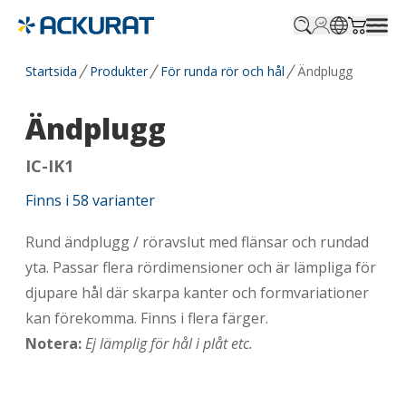
Profile.login
SitePicker
Cart.tr
Startsida
Produkter
För runda rör och hål
Ändplugg
Ändplugg
IC-IK1
Finns i
58
varianter
Rund ändplugg / röravslut med flänsar och rundad
yta. Passar flera rördimensioner och är lämpliga för
djupare hål där skarpa kanter och formvariationer
kan förekomma. Finns i flera färger.
Notera:
Ej lämplig för hål i plåt etc.