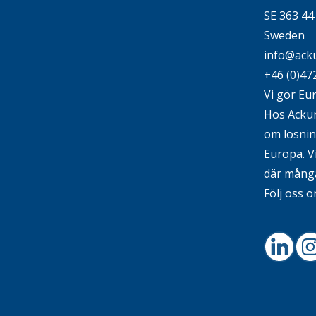
SE 363 4
Sweden
info@acku
+46 (0)47
Vi gör Eu
Hos Ackura
om lösni
Europa. V
där många
Följ oss o
Linked
I