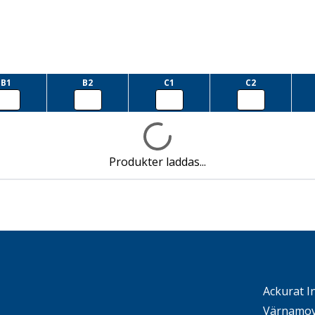
B1
B2
C1
C2
Produkter laddas...
Ackurat I
Värnamov