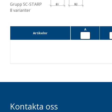
Grupp
SC-STARP
8
varianter
A
Artikelnr
Kontakta oss