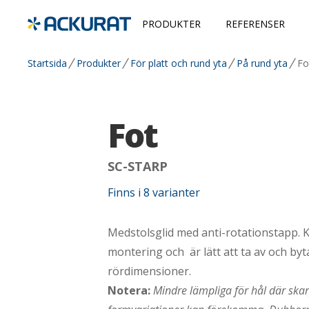
PRODUKTER
REFERENSER
Startsida
Produkter
För platt och rund yta
På rund yta
Fo
Fot
SC-STARP
Finns i
8
varianter
Medstolsglid med anti-rotationstapp. K
montering och är lätt att ta av och byta
rördimensioner.
Notera:
Mindre lämpliga för hål där ska