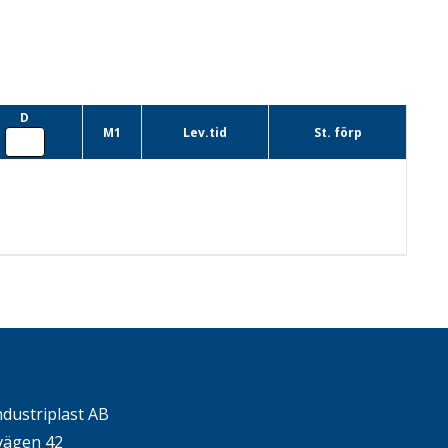
D
M1
Lev.tid
St. förp
ndustriplast AB
ägen 42