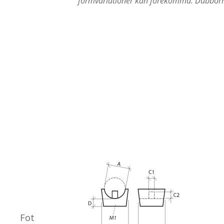
formvariationer kan förekomma. Dubbor
Fot