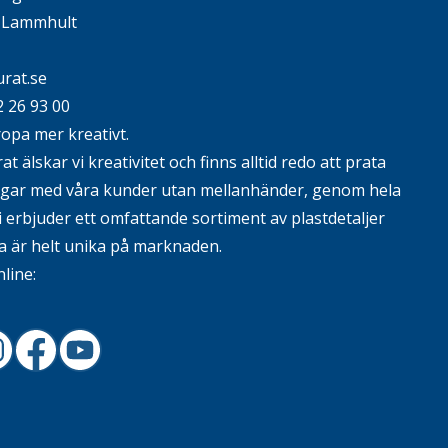
4 Lammhult
rat.se
2 26 93 00
ropa mer kreativt.
t älskar vi kreativitet och finns alltid redo att prata
ngar med våra kunder utan mellanhänder, genom hela
i erbjuder ett omfattande sortiment av plastdetaljer
 är helt unika på marknaden.
nline:
In
nstagram
Facebook
Youtube