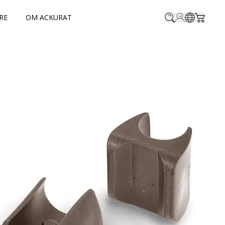
RE
OM ACKURAT
Profile.login
SitePicke
Cart.t