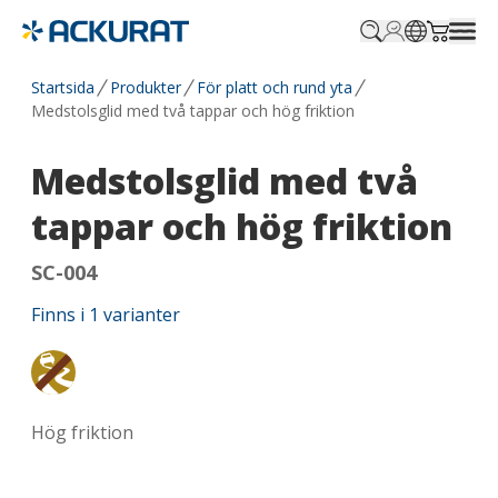
Profile.login
SitePicker
Cart.tr
Startsida
Produkter
För platt och rund yta
Medstolsglid med två tappar och hög friktion
Medstolsglid med två
tappar och hög friktion
SC-004
Finns i
1
varianter
Anti glid
Hög friktion