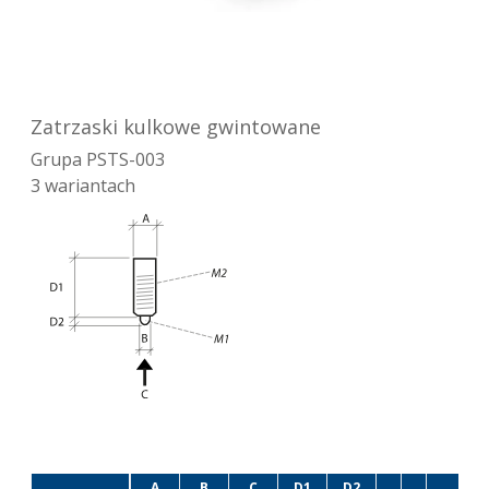
Zatrzaski kulkowe gwintowane
Grupa
PSTS-003
3
wariantach
A
B
C
D1
D2