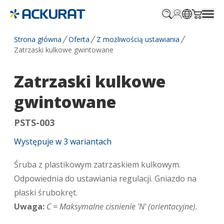
Profile.login
SitePicker
Cart.tr
Strona główna
Oferta
Z możliwością ustawiania
Zatrzaski kulkowe gwintowane
Zatrzaski kulkowe
gwintowane
PSTS-003
Występuje w
3
wariantach
Śruba z plastikowym zatrzaskiem kulkowym.
Odpowiednia do ustawiania regulacji. Gniazdo na
płaski śrubokręt.
Uwaga:
C = Maksymalne cisnienie 'N' (orientacyjne).