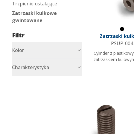
Trzpienie ustalające
Zatrzaski kulkowe
gwintowane
Filtr
Czarn
Zatrzaski kul
PSUP-004
Kolor
Cylinder z plastikow
zatrzaskiem kulowy
Charakterystyka