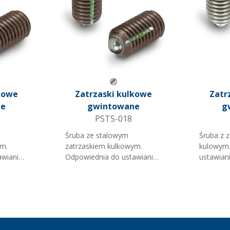
metaliczny
Szary metaliczny
kowe
Zatrzaski kulkowe
Zatr
ne
gwintowane
g
PSTS-018
Śruba ze stalowym
Śruba z 
ym.
zatrzaskiem kulkowym.
kulowym.
awiania
Odpowiednia do ustawiania
ustawiani
imbusowy.
regulacji. Na klucz imbusowy.
nierdzewna. 
ne
Gwint z klejem. Uwaga: C =
= Maksym
cyjne).
Maksymalne ciśnienie 'N'
(orientac
(orientacyjne).