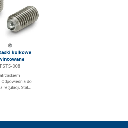
Szary metaliczny
zaski kulkowe
wintowane
PSTS-008
zatrzaskiem
 Odpowiednia do
a regulacji. Stal
Imbus. Uwaga: C
alne cisnienie 'N'
yjne).