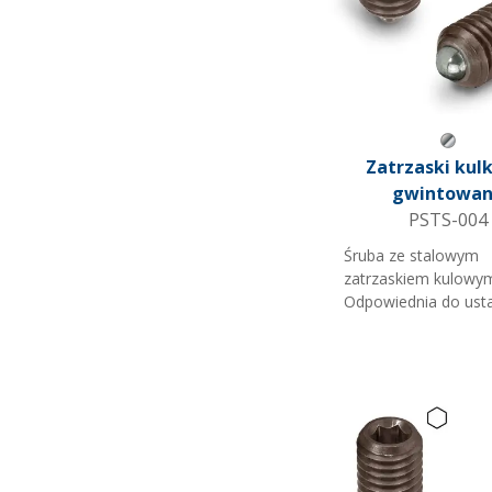
Szary 
Zatrzaski kul
gwintowa
PSTS-004
Śruba ze stalowym
zatrzaskiem kulowy
Odpowiednia do ust
regulacji. Gniazdo na
śrubokręt. Uwaga: C =
Maksymalne ciśnienie
(orientacyjne)