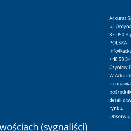
Ackurat Sp
ul. Ordyn
83-050 B
POLSKA
info@acku
+48 58 34
Czynimy E
W Ackurat
rozmawiać
pośrednik
detali z 
rynku.
Obserwuj 
ościach (sygnaliści)