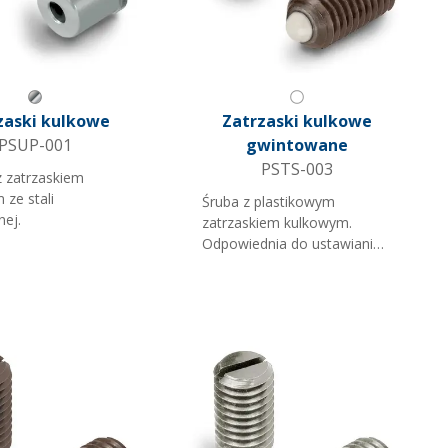
Szary metaliczny
Biały
zaski kulkowe
Zatrzaski kulkowe
PSUP-001
gwintowane
PSTS-003
z zatrzaskiem
 ze stali
Śruba z plastikowym
nej.
zatrzaskiem kulkowym.
Odpowiednia do ustawiania
regulacji. Gniazdo na płaski
śrubokręt. Uwaga: C =
Maksymalne cisnienie 'N'
(orientacyjne).