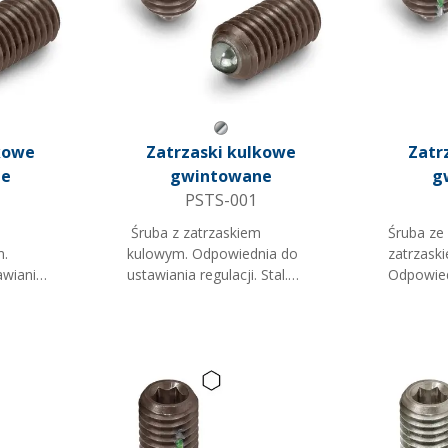
metaliczny
Szary metaliczny
kowe
Zatrzaski kulkowe
Zatr
ne
gwintowane
g
PSTS-001
Śruba z zatrzaskiem
Śruba ze
m.
kulowym. Odpowiednia do
zatrzask
awiania
ustawiania regulacji. Stal.
Odpowied
 płaski
Gniazdo na płaski śrubokręt.
regulacji
Uwaga: C = Maksymalne
śrubokręt
 'N'
cisnienie 'N' (orientacyjne).
Uwaga: 
cisnienie 