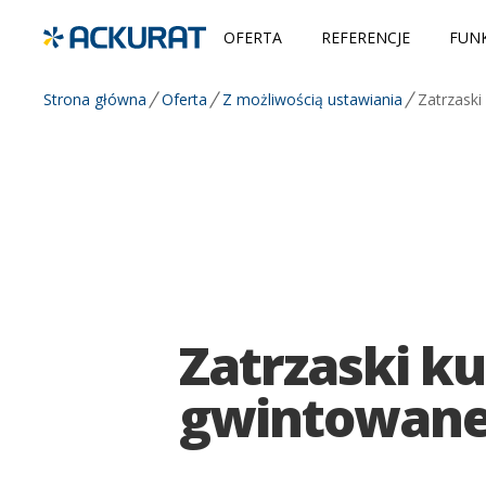
OFERTA
REFERENCJE
FUNK
Strona główna
Oferta
Z możliwością ustawiania
Zatrzask
Zatrzaski k
gwintowan