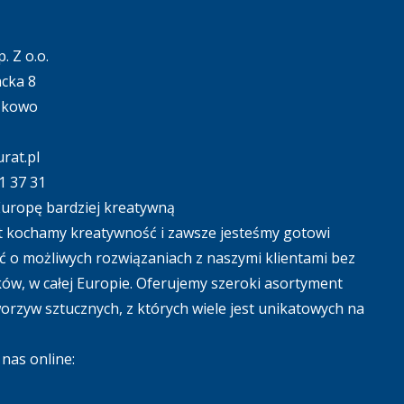
. Z o.o.
acka 8
ąkowo
rat.pl
1 37 31
uropę bardziej kreatywną
 kochamy kreatywność i zawsze jesteśmy gotowi
 o możliwych rozwiązaniach z naszymi klientami bez
ów, w całej Europie. Oferujemy szeroki asortyment
tworzyw sztucznych, z których wiele jest unikatowych na
nas online: