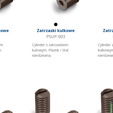
y
Czarny
kowe
Zatrzaski kulkowe
Zatr
PSUP-003
ym
Cylinder z zatrzaskiem
Cylinder 
m.
kulowym. Plastik / Stal
kulkowym
nierdzewna.
nierdzew