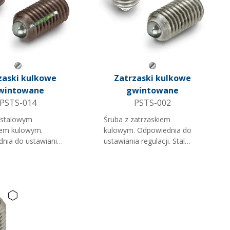
Szary metaliczny
Szary metaliczny
zaski kulkowe
Zatrzaski kulkowe
wintowane
gwintowane
PSTS-014
PSTS-002
 stalowym
Śruba z zatrzaskiem
iem kulowym.
kulowym. Odpowiednia do
nia do ustawiania
ustawiania regulacji. Stal
. Gniazdo na płaski
nierdzewna. Gniazdo na
. Gwint z klejem.
płaski śrubokręt. Uwaga: C =
C = Maksymalne
Maksymalne cisnienie 'N'
'N' (orientacyjne).
(orientacyjne).