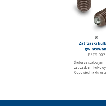
Szary 
Zatrzaski kul
gwintowa
PSTS-007
Śruba ze stalowym
zatrzaskiem kulkow
Odpowiednia do ust
regulacji. Na klucz 
Uwaga: C=Maksymal
cisnienie 'N' (orienta