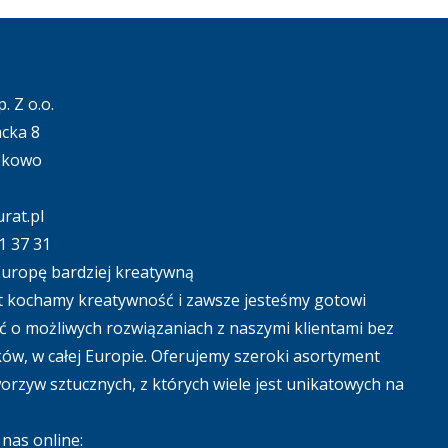
. Z o.o.
acka 8
ąkowo
rat.pl
1 37 31
uropę bardziej kreatywną
 kochamy kreatywność i zawsze jesteśmy gotowi
 o możliwych rozwiązaniach z naszymi klientami bez
ów, w całej Europie. Oferujemy szeroki asortyment
tworzyw sztucznych, z których wiele jest unikatowych na
nas online: