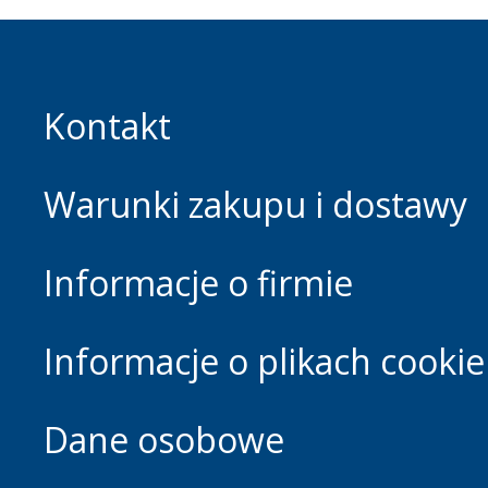
zaleceniami Möbelfa
ponieważ jest
demontowalny, nada
do recyklingu i chron
przed kontaktem, na
Kontakt
przykład, z chromem
Warunki zakupu i dostawy
Informacje o firmie
Informacje o plikach cookie
Dane osobowe