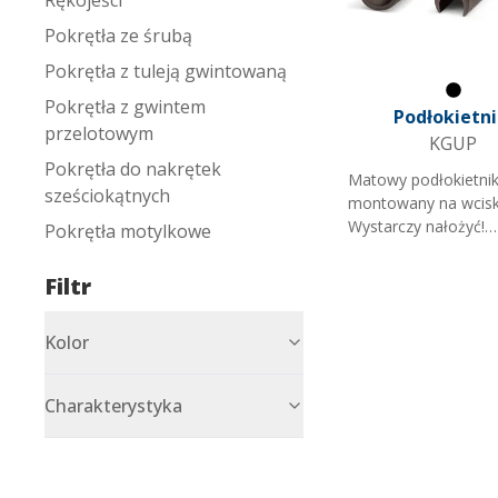
Pokrętła ze śrubą
Pokrętła z tuleją gwintowaną
Pokrętła z gwintem
Czarn
Podłokietni
przelotowym
KGUP
Pokrętła do nakrętek
Matowy podłokietni
sześciokątnych
montowany na wcisk
Wystarczy nałożyć!
Pokrętła motylkowe
Opcjonalnie można
przymocować na śru
Filtr
Podłokietnik jest
przeznaczony przed
Kolor
wszystkim do monta
profilach zamkniętych
dostępny w dwóch
Charakterystyka
długościach i pasuje
pięciu średnic. Poza
eleganckim wygląde
łatwy w montażu i z