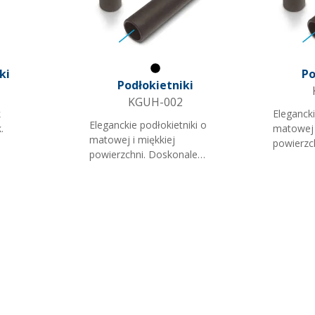
y
ki
Po
Czarny
Podłokietniki
KGUH-002
k
Elegancki
Eleganckie podłokietniki o
.
matowej 
matowej i miękkiej
powierzc
powierzchni. Doskonale
krzeseł z
pasują do krzeseł z
by.
zakończo
podłokietnikami z rur.
Dostępny
Dostępne w różnych
e
rurek.
średnicach.
żu na
. Jest
 do
m jest
godny z