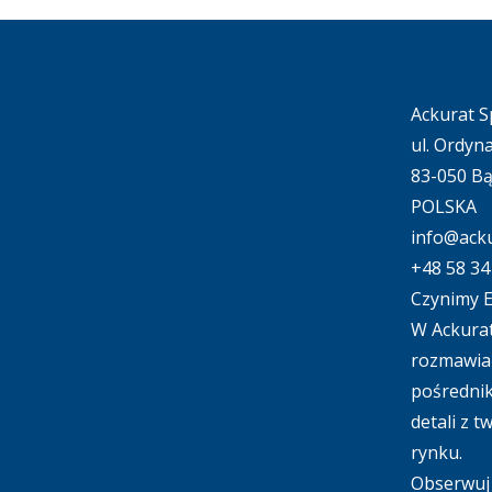
kta,
je się
i skórę
Ackurat Sp
.
ul. Ordyn
83-050 B
POLSKA
info@acku
+48 58 34
Czynimy E
W Ackurat
rozmawiać
pośrednik
detali z 
rynku.
Obserwuj 