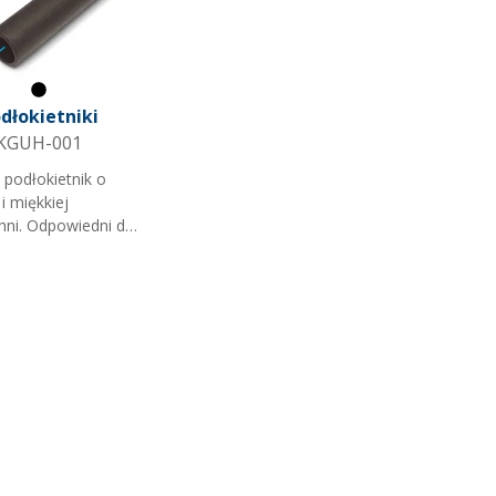
Czarny
dłokietniki
KGUH-001
 podłokietnik o
i miękkiej
hni. Odpowiedni do
 podłokietnikami
nymi rurką.
 do kilku wymiarów