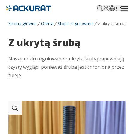
Profile.login
SitePicker
Cart.tr
Strona główna
Oferta
Stopki regulowane
Z ukrytą śrubą
Z ukrytą śrubą
Nasze nóżki regulowane z ukrytą śrubą zapewniają
czysty wygląd, ponieważ śruba jest chroniona przez
tuleję.