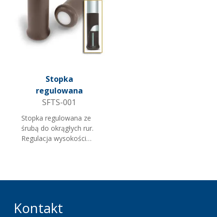
Stopka
regulowana
SFTS-001
Stopka regulowana ze
śrubą do okrągłych rur.
Regulacja wysokości
odbywa się poprzez
obrót stopki na
zewnątrz nogi rury.
Doskonale nadaje się
do mebli biurowych.
Dostępna w kilku
Kontakt
rozmiarach.