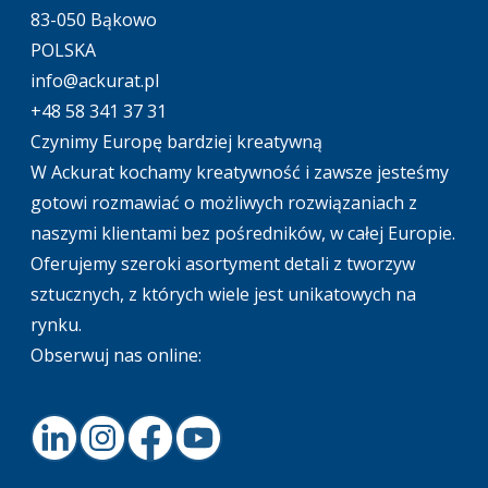
83-050 Bąkowo
POLSKA
info@ackurat.pl
+48 58 341 37 31
Czynimy Europę bardziej kreatywną
W Ackurat kochamy kreatywność i zawsze jesteśmy
gotowi rozmawiać o możliwych rozwiązaniach z
naszymi klientami bez pośredników, w całej Europie.
Oferujemy szeroki asortyment detali z tworzyw
sztucznych, z których wiele jest unikatowych na
rynku.
Obserwuj nas online:
LinkedIn
Instagram
Facebook
Youtube
Footer.home