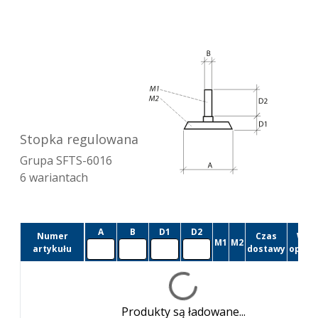
Stopka regulowana
Grupa
SFTS-6016
6
wariantach
A
B
D1
D2
Numer
Czas
Wiel
M1
M2
artykułu
dostawy
opako
Produkty są ładowane...