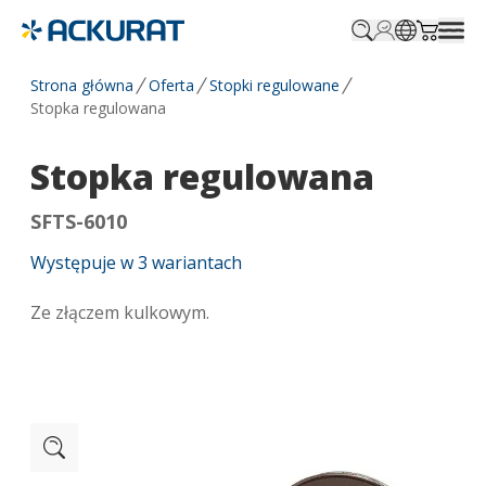
Profile.login
SitePicker
Cart.tr
Strona główna
Oferta
Stopki regulowane
Stopka regulowana
Stopka regulowana
SFTS-6010
Występuje w
3
wariantach
Ze złączem kulkowym.