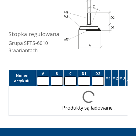
Stopka regulowana
Grupa
SFTS-6010
3
wariantach
A
B
C
D1
D2
Numer
Cz
M1
M2
M3
artykułu
dost
Produkty są ładowane...