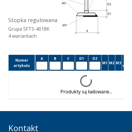
Stopka regulowana
Grupa
SFTS-4018K
4
wariantach
A
B
C
D1
D2
Numer
Cz
M1
M2
M3
artykułu
dost
Produkty są ładowane...
Kontakt