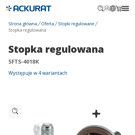
Profile.login
SitePicker
Cart.tr
Strona główna
Oferta
Stopki regulowane
Stopka regulowana
Stopka regulowana
SFTS-4018K
Występuje w
4
wariantach