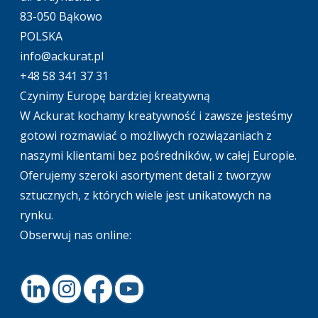
83-050 Bąkowo
POLSKA
info@ackurat.pl
+48 58 341 37 31
Czynimy Europę bardziej kreatywną
W Ackurat kochamy kreatywność i zawsze jesteśmy
gotowi rozmawiać o możliwych rozwiązaniach z
naszymi klientami bez pośredników, w całej Europie.
Oferujemy szeroki asortyment detali z tworzyw
sztucznych, z których wiele jest unikatowych na
rynku.
Obserwuj nas online:
LinkedIn
Instagram
Facebook
Youtube
Footer.home