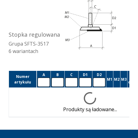
Stopka regulowana
Grupa
SFTS-3517
6
wariantach
A
B
C
D1
D2
Numer
Cz
M1
M2
M3
artykułu
dost
Produkty są ładowane...