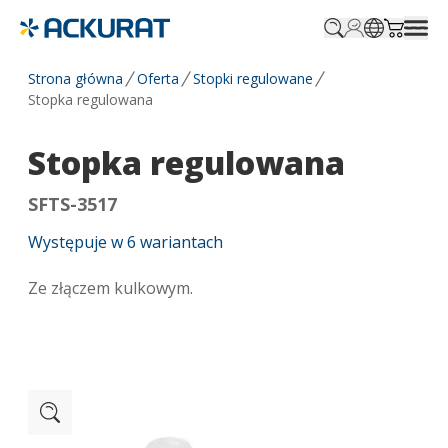
Profile.login
SitePicker
Cart.tr
Strona główna
Oferta
Stopki regulowane
Stopka regulowana
Stopka regulowana
SFTS-3517
Występuje w
6
wariantach
Ze złączem kulkowym.