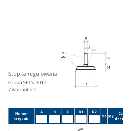
Stopka regulowana
Grupa
SFTS-3017
7
wariantach
A
B
C
D1
D2
Numer
Czas
M1
M2
artykułu
dostawy