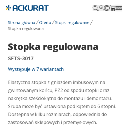
Profile.login
SitePicker
Cart.tr
Strona główna
Oferta
Stopki regulowane
Stopka regulowana
Stopka regulowana
SFTS-3017
Występuje w
7
wariantach
Elastyczna stopka z gniazdem imbusowym na
gwintowanym końcu, PZ2 od spodu stopki oraz
nakrętka sześciokątna do montażu i demontażu.
Śruba może być ustawiona pod kątem do 6 stopni.
Dostępna w kilku rozmiarach, odpowiednia do
zastosowań sklepowych i przemysłowych.