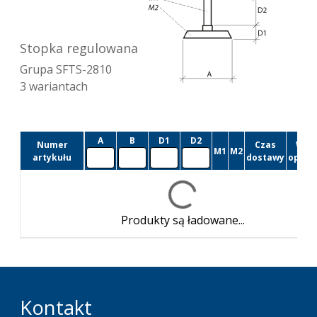
Stopka regulowana
Grupa
SFTS-2810
3
wariantach
A
B
D1
D2
Numer
Czas
Wiel
M1
M2
artykułu
dostawy
opako
Produkty są ładowane...
Kontakt