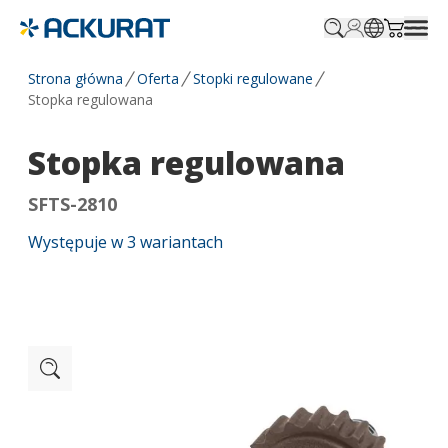
Profile.login
SitePicker
Cart.tr
Strona główna
Oferta
Stopki regulowane
Stopka regulowana
Stopka regulowana
SFTS-2810
Występuje w
3
wariantach