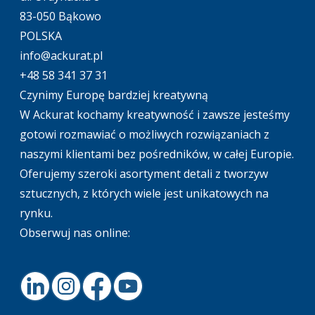
83-050 Bąkowo
POLSKA
info@ackurat.pl
+48 58 341 37 31
Czynimy Europę bardziej kreatywną
W Ackurat kochamy kreatywność i zawsze jesteśmy
gotowi rozmawiać o możliwych rozwiązaniach z
naszymi klientami bez pośredników, w całej Europie.
Oferujemy szeroki asortyment detali z tworzyw
sztucznych, z których wiele jest unikatowych na
rynku.
Obserwuj nas online:
LinkedIn
Instagram
Facebook
Youtube
Footer.home