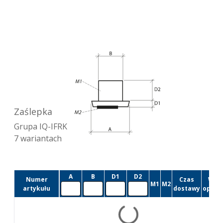
Zaślepka
Grupa
IQ-IFRK
7
wariantach
A
B
D1
D2
Numer
Czas
Wiel
M1
M2
artykułu
dostawy
opako