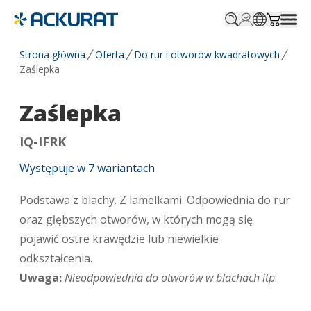
Profile.login
SitePicker
Cart.tr
Strona główna
Oferta
Do rur i otworów kwadratowych
Zaślepka
Zaślepka
IQ-IFRK
Występuje w
7
wariantach
Podstawa z blachy. Z lamelkami. Odpowiednia do rur
oraz głębszych otworów, w których mogą się
pojawić ostre krawędzie lub niewielkie
odkształcenia.
Uwaga:
Nieodpowiednia do otworów w blachach itp
.