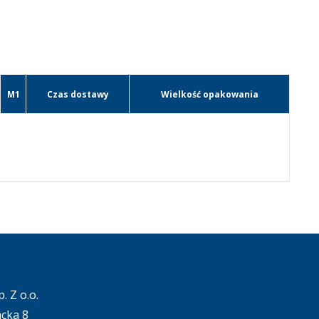
M1
Czas dostawy
Wielkość opakowania
. Z o.o.
acka 8