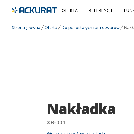
OFERTA
REFERENCJE
FUNK
Strona główna
Oferta
Do pozostałych rur i otworów
Nakł
Nakładka
XB-001
Występuje w
1
wariantach