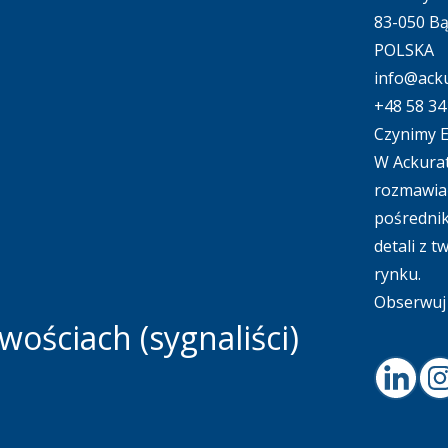
83-050 B
POLSKA
info@acku
+48 58 34
Czynimy E
W Ackurat
rozmawiać
pośrednik
detali z 
rynku.
Obserwuj 
ościach (sygnaliści)
Linked
I