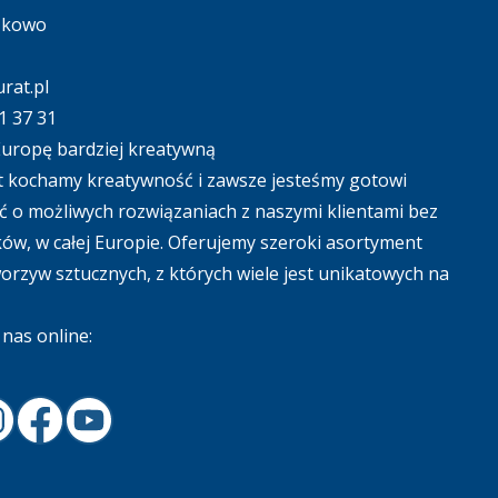
ąkowo
rat.pl
1 37 31
uropę bardziej kreatywną
 kochamy kreatywność i zawsze jesteśmy gotowi
 o możliwych rozwiązaniach z naszymi klientami bez
ów, w całej Europie. Oferujemy szeroki asortyment
tworzyw sztucznych, z których wiele jest unikatowych na
nas online:
In
nstagram
Facebook
Youtube