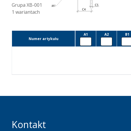
Grupa
XB-001
1
wariantach
A1
A2
B1
Numer artykułu
Kontakt