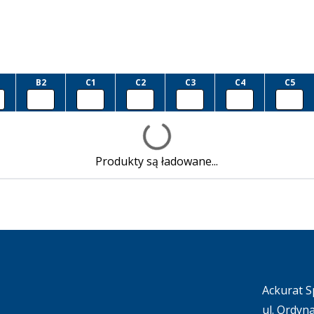
B2
C1
C2
C3
C4
C5
Produkty są ładowane...
Ackurat Sp
ul. Ordyn