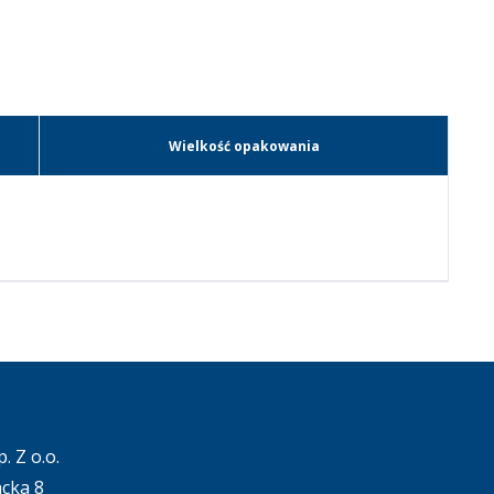
Wielkość opakowania
. Z o.o.
acka 8