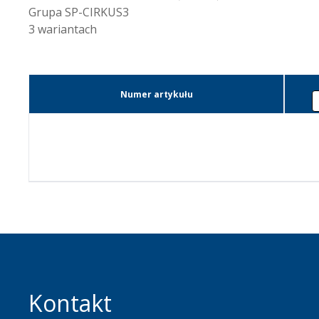
Grupa
SP-CIRKUS3
3
wariantach
Numer artykułu
Kontakt