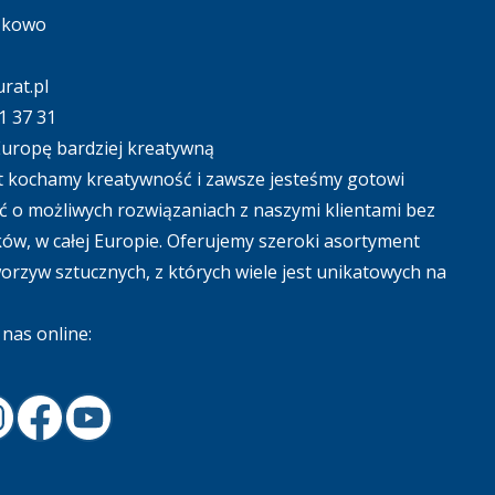
ąkowo
rat.pl
1 37 31
uropę bardziej kreatywną
 kochamy kreatywność i zawsze jesteśmy gotowi
 o możliwych rozwiązaniach z naszymi klientami bez
ów, w całej Europie. Oferujemy szeroki asortyment
tworzyw sztucznych, z których wiele jest unikatowych na
nas online:
In
nstagram
Facebook
Youtube