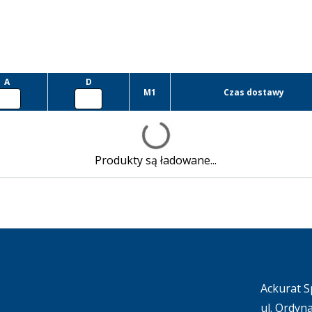
A
D
M1
Czas dostawy
Produkty są ładowane...
Ackurat Sp
ul. Ordyn