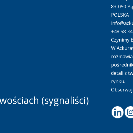
83-050 B
POLSKA
info@acku
+48 58 34
Czynimy E
W Ackurat
rozmawiać
pośrednik
detali z 
rynku.
Obserwuj 
ościach (sygnaliści)
Linked
I