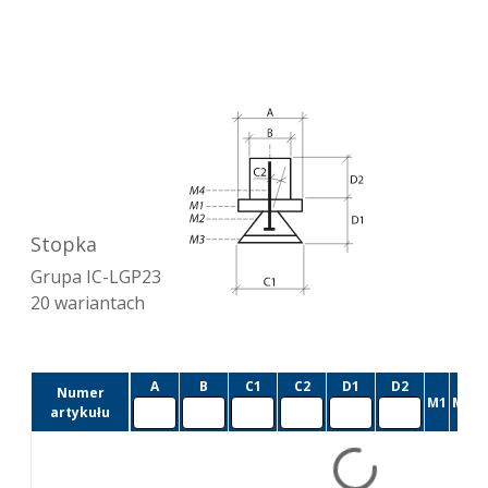
Stopka
Grupa
IC-LGP23
20
wariantach
A
B
C1
C2
D1
D2
Numer
M1
M2
M
artykułu