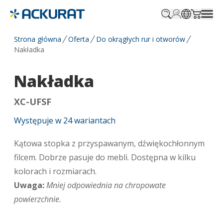
Profile.login
SitePicker
Cart.tr
Strona główna
Oferta
Do okrągłych rur i otworów
Nakładka
Nakładka
XC-UFSF
Występuje w
24
wariantach
Kątowa stopka z przyspawanym, dźwiękochłonnym
filcem. Dobrze pasuje do mebli. Dostępna w kilku
kolorach i rozmiarach.
Uwaga:
Mniej odpowiednia na chropowate
powierzchnie.