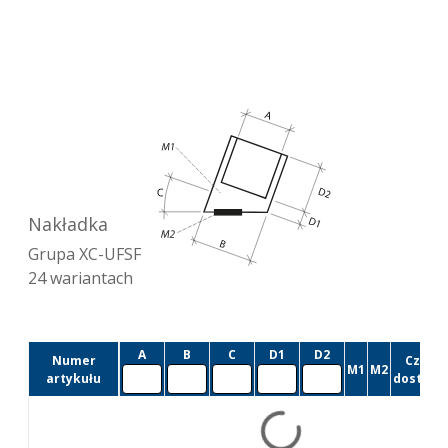
Nakładka
Grupa
XC-UFSF
24
wariantach
A
B
C
D1
D2
Numer
Czas
M1
M2
artykułu
dostawy