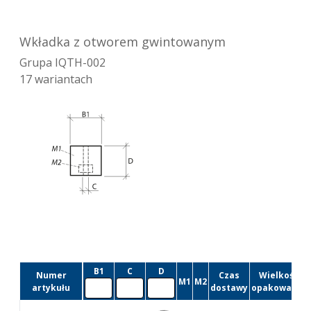
Wkładka z otworem gwintowanym
Grupa
IQTH-002
17
wariantach
B1
C
D
Numer
Czas
Wielkość
M1
M2
artykułu
dostawy
opakowania