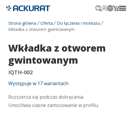
Profile.login
SitePicker
Cart.tr
Strona główna
Oferta
Do łączenia i montażu
Wkładka z otworem gwintowanym
Wkładka z otworem
gwintowanym
IQTH-002
Występuje w
17
wariantach
Rozszerza się podczas dokręcania.
Umożliwia ciasne zamocowanie w profilu.