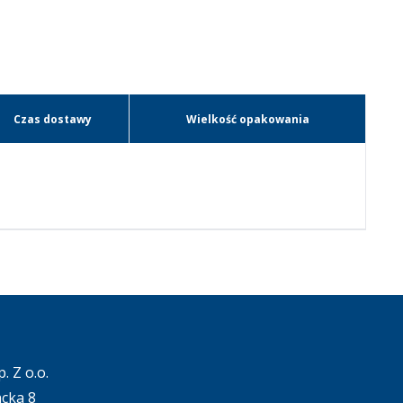
Czas dostawy
Wielkość opakowania
. Z o.o.
acka 8