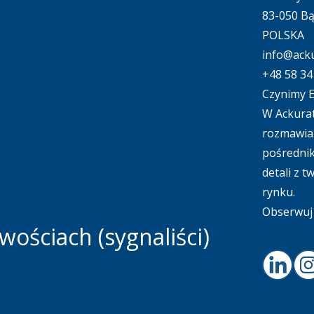
83-050 B
POLSKA
info@acku
+48 58 34
Czynimy E
W Ackurat
rozmawiać
pośrednik
detali z 
rynku.
Obserwuj 
ościach (sygnaliści)
Linked
I