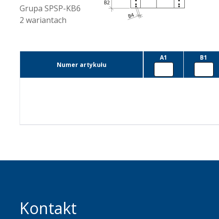
Grupa
SPSP-KB6
2
wariantach
A1
B1
Numer artykułu
Kontakt