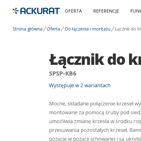
OFERTA
REFERENCJE
FUNK
Strona główna
Oferta
Do łączenia i montażu
Łącznik do k
Łącznik do k
SPSP-KB6
Występuje w
2
wariantach
Mocne, składane połączenie krzeseł w
montowane za pomocą śruby pod siedz
umożliwia zmianę krzesła w środku rz
przesuwania pozostałych krzeseł. Rami
pozycję w pozycji schowanej i są ukryte