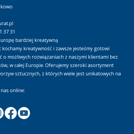
ąkowo
rat.pl
1 37 31
uropę bardziej kreatywną
 kochamy kreatywność i zawsze jesteśmy gotowi
 o możliwych rozwiązaniach z naszymi klientami bez
ów, w całej Europie. Oferujemy szeroki asortyment
tworzyw sztucznych, z których wiele jest unikatowych na
nas online:
In
nstagram
Facebook
Youtube