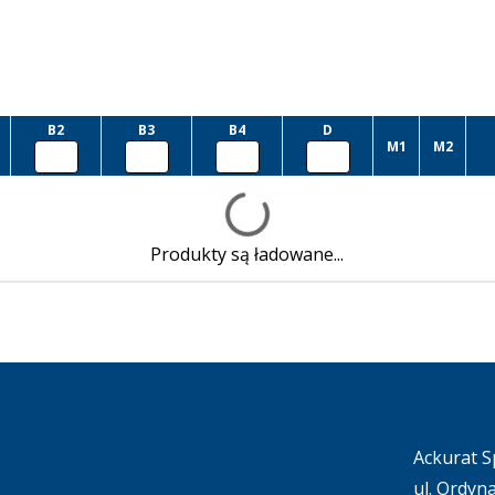
B2
B3
B4
D
M1
M2
Produkty są ładowane...
Ackurat Sp
ul. Ordyn