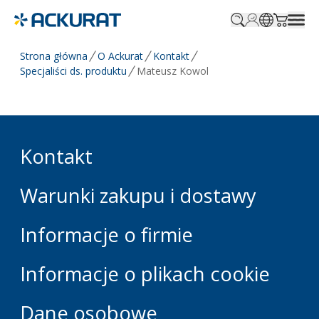
Profile.login
SitePicker
Cart.tr
Strona główna
O Ackurat
Kontakt
Specjaliści ds. produktu
Mateusz Kowol
Kontakt
Warunki zakupu i dostawy
Informacje o firmie
Informacje o plikach cookie
Dane osobowe