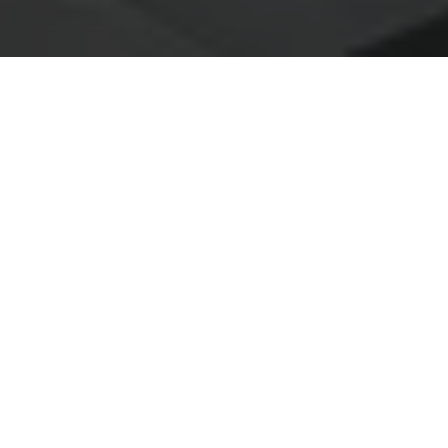
Linda Hjertonsson to niezwykle
wszechstronna osoba z
zainteresowaniami sięgającymi od
kajakarstwa i ogrodnictwa po bycie
utalentowaną koordynatorką LEAN w
Ackurat.
Kariera w Ackurat daje możliwości rozwoju
osobistego i zawodowego
Linda ma za sobą ekscytującą karierę w Ackurat,
pracując wczesniej na kilku różnych stanowiskach,
zanim objęła rolę koordynatorki LEAN/planistki
produkcji. Z humorem i radością opowiada o tym jak