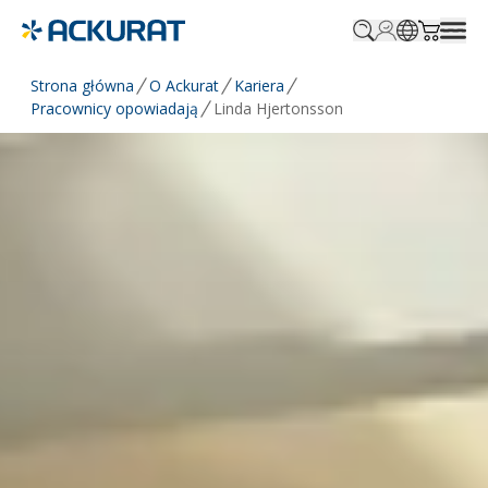
Profile.login
SitePicker
Cart.tr
Strona główna
O Ackurat
Kariera
Pracownicy opowiadają
Linda Hjertonsson