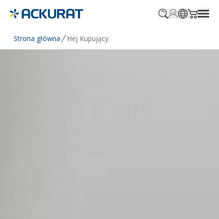
Profile.login
SitePicker
Cart.tr
Strona główna
Hej Kupujący