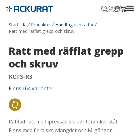
Profile.login
SitePicker
Cart.tr
Startsida
Produkter
Handtag och rattar
Ratt med räfflat grepp och skruv
Ratt med räfflat grepp
och skruv
KCTS-R3
Finns i
64
varianter
Återvunnet material
Räfflad ratt med ipressad skruv i förzinkat stål.
Finns med flera skruvlängder och M-gängor.