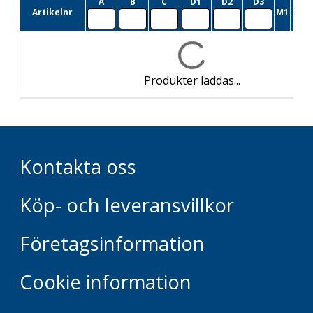
A
B
C
D1
D2
D3
Artikelnr
M1
M2
L
Produkter laddas...
Kontakta oss
Köp- och leveransvillkor
Företagsinformation
Cookie information