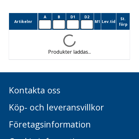
A
B
D1
D2
St.
Artikelnr
M1
Lev.tid
förp
Produkter laddas...
Kontakta oss
Köp- och leveransvillkor
Företagsinformation