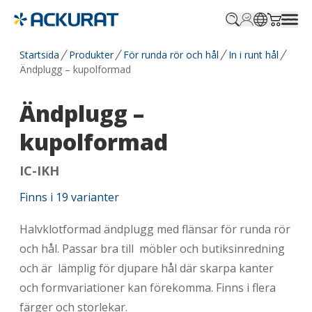
Profile.login
SitePicker
Cart.tr
Startsida
Produkter
För runda rör och hål
In i runt hål
Ändplugg – kupolformad
Ändplugg –
kupolformad
IC-IKH
Finns i
19
varianter
Halvklotformad ändplugg med flänsar för runda rör
och hål. Passar bra till möbler och butiksinredning
och är lämplig för djupare hål där skarpa kanter
och formvariationer kan förekomma. Finns i flera
färger och storlekar.